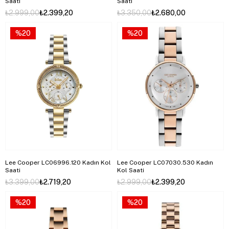
Saati
Saati
₺2.999,00
₺2.399,20
₺3.350,00
₺2.680,00
%20
%20
Lee Cooper LC06996.120 Kadın Kol
Lee Cooper LC07030.530 Kadın
Saati
Kol Saati
₺3.399,00
₺2.719,20
₺2.999,00
₺2.399,20
%20
%20