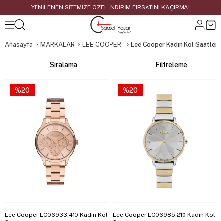
YENİLENEN SİTEMİZE ÖZEL İNDİRİM FIRSATINI KAÇIRMA!
Anasayfa
MARKALAR
LEE COOPER
Lee Cooper Kadın Kol Saatleri
Sıralama
Filtreleme
%20
%20
Lee Cooper LC06933.410 Kadın Kol
Lee Cooper LC06985.210 Kadın Kol