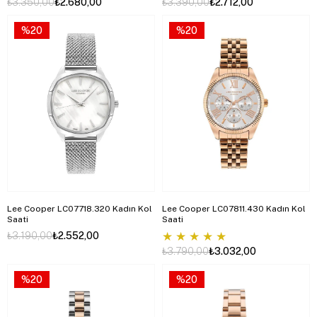
₺3.350,00
₺2.680,00
₺3.390,00
₺2.712,00
%20
%20
Lee Cooper LC07718.320 Kadın Kol
Lee Cooper LC07811.430 Kadın Kol
Saati
Saati
★
★
★
★
★
₺3.190,00
₺2.552,00
₺3.790,00
₺3.032,00
%20
%20