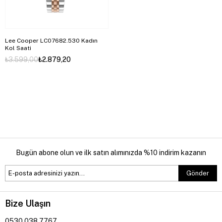
Lee Cooper LC07682.530 Kadın
Kol Saati
₺3.599,00
₺2.879,20
Bugün abone olun ve ilk satın alımınızda %10 indirim kazanın
Gönder
Bize Ulaşın
0530 038 7767