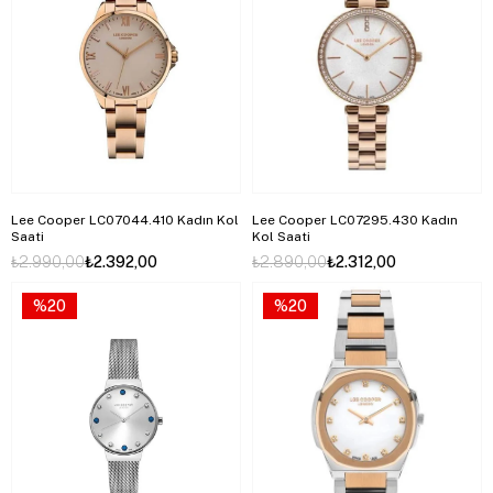
Lee Cooper LC07044.410 Kadın Kol
Lee Cooper LC07295.430 Kadın
Saati
Kol Saati
₺2.990,00
₺2.392,00
₺2.890,00
₺2.312,00
%20
%20