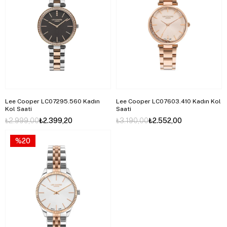
Lee Cooper LC07295.560 Kadın
Lee Cooper LC07603.410 Kadın Kol
Kol Saati
Saati
₺2.999,00
₺2.399,20
₺3.190,00
₺2.552,00
%20