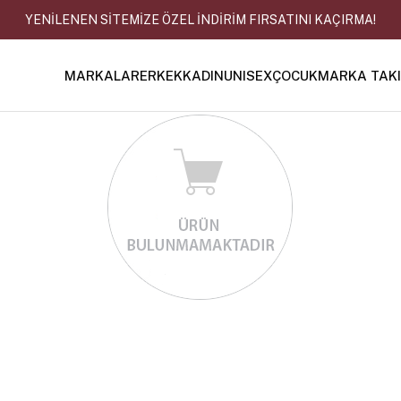
YENİLENEN SİTEMİZE ÖZEL İNDİRİM FIRSATINI KAÇIRMA!
MARKALAR
ERKEK
KADIN
UNISEX
ÇOCUK
MARKA TAK