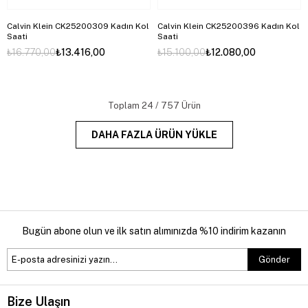
Calvin Klein CK25200309 Kadın Kol
Calvin Klein CK25200396 Kadın Kol
Saati
Saati
₺16.770,00
₺13.416,00
₺15.100,00
₺12.080,00
Toplam
24
/
757
Ürün
DAHA FAZLA ÜRÜN YÜKLE
Bugün abone olun ve ilk satın alımınızda %10 indirim kazanın
Gönder
Bize Ulaşın