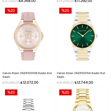
₺11.710,00
₺9.368,00
₺14.240,00
₺11.392,00
%20
%20
Calvin Klein CK25100108 Kadın Kol
Calvin Klein CK25100114 Kadın Kol
Saati
Saati
₺15.090,00
₺12.072,00
₺15.930,00
₺12.744,00
%20
%20