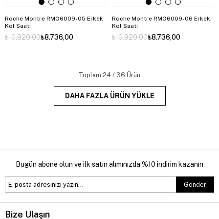
Roche Montre RMG6009-05 Erkek
Roche Montre RMG6009-06 Erkek
Kol Saati
Kol Saati
₺10.920,00
₺8.736,00
₺10.920,00
₺8.736,00
Toplam
24
/
36
Ürün
DAHA FAZLA ÜRÜN YÜKLE
Bugün abone olun ve ilk satın alımınızda %10 indirim kazanın
Gönder
Bize Ulaşın