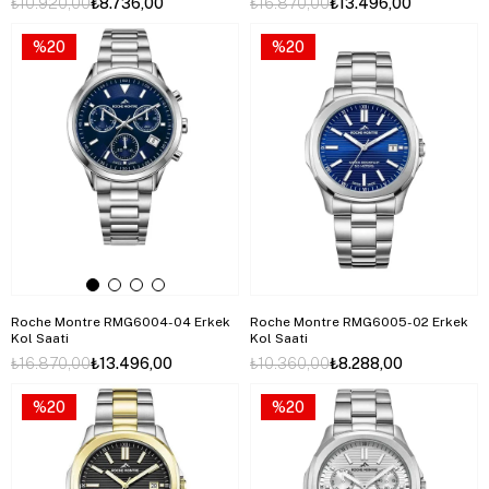
₺10.920,00
₺8.736,00
₺16.870,00
₺13.496,00
%20
%20
Roche Montre RMG6004-04 Erkek
Roche Montre RMG6005-02 Erkek
Kol Saati
Kol Saati
₺16.870,00
₺13.496,00
₺10.360,00
₺8.288,00
%20
%20