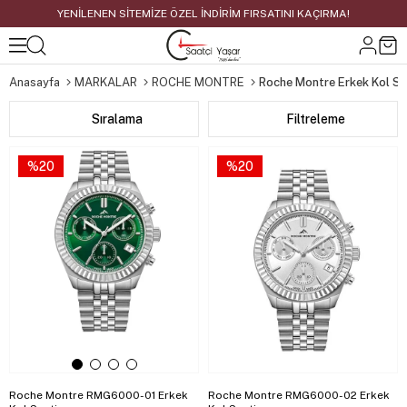
YENİLENEN SİTEMİZE ÖZEL İNDİRİM FIRSATINI KAÇIRMA!
Anasayfa
MARKALAR
ROCHE MONTRE
Roche Montre Erkek Kol Sa
Sıralama
Filtreleme
%20
%20
Roche Montre RMG6000-01 Erkek
Roche Montre RMG6000-02 Erkek