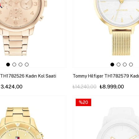
 TH1782526 Kadın Kol Saati
Tommy Hilfiger TH1782579 Kadın
13.424,00
₺14.240,00
₺8.999,00
%20