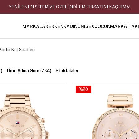
YENİLENEN SİTEMİZE ÖZEL İNDİRİM FIRSATINI KAÇIRMA!
MARKALAR
ERKEK
KADIN
UNISEX
ÇOCUK
MARKA TAK
adın Kol Saatleri
Z)
Ürün Adına Göre (Z<A)
Stoktakiler
%20