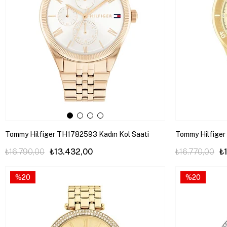
Tommy Hilfiger TH1782593 Kadın Kol Saati
Tommy Hilfiger
₺16.790,00
₺13.432,00
₺16.770,00
₺
%20
%20