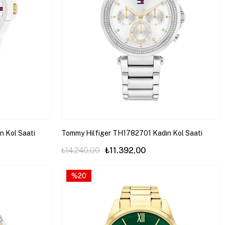
 Kol Saati
Tommy Hilfiger TH1782701 Kadın Kol Saati
₺14.240,00
₺11.392,00
%20