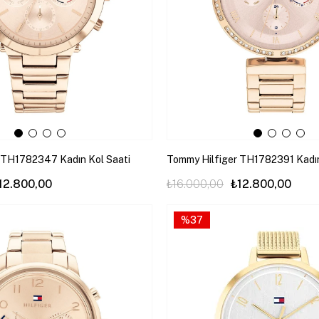
 TH1782347 Kadın Kol Saati
Tommy Hilfiger TH1782391 Kadın
12.800,00
₺16.000,00
₺12.800,00
%37