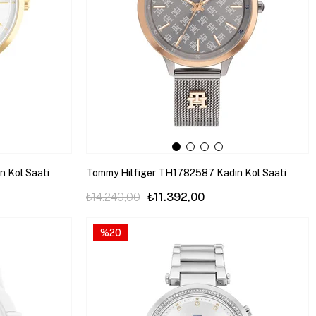
 Kol Saati
Tommy Hilfiger TH1782587 Kadın Kol Saati
₺14.240,00
₺11.392,00
%20