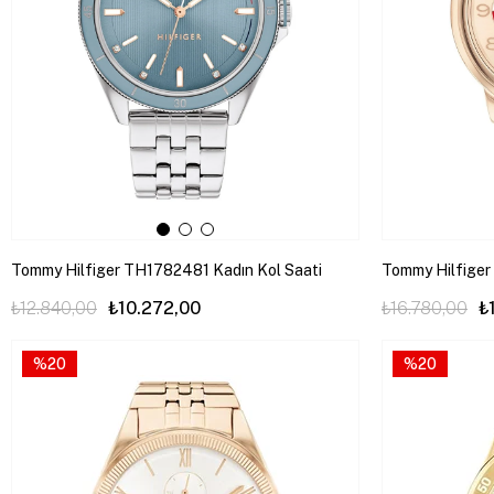
Tommy Hilfiger TH1782481 Kadın Kol Saati
Tommy Hilfiger
₺12.840,00
₺10.272,00
₺16.780,00
₺
%20
%20