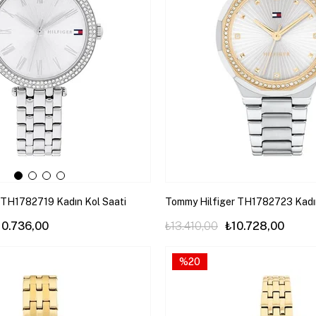
 TH1782719 Kadın Kol Saati
Tommy Hilfiger TH1782723 Kadın
10.736,00
₺13.410,00
₺10.728,00
%20