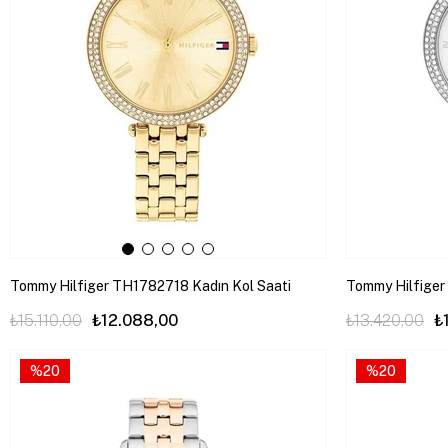
Tommy Hilfiger TH1782718 Kadın Kol Saati
Tommy Hilfiger
₺15.110,00
₺12.088,00
₺13.420,00
₺
%20
%20