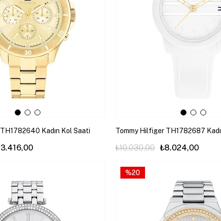
 TH1782640 Kadın Kol Saati
Tommy Hilfiger TH1782687 Kadın
13.416,00
₺10.030,00
₺8.024,00
%20