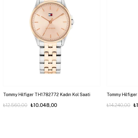
Tommy Hilfiger TH1782772 Kadın Kol Saati
Tommy Hilfiger
₺12.560,00
₺10.048,00
₺14.240,00
₺