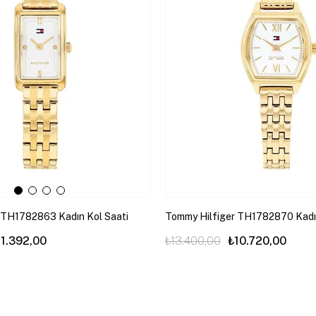
 TH1782863 Kadın Kol Saati
Tommy Hilfiger TH1782870 Kadın
11.392,00
₺13.400,00
₺10.720,00