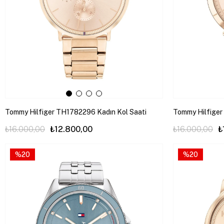
Tommy Hilfiger TH1782296 Kadın Kol Saati
Tommy Hilfiger
₺16.000,00
₺12.800,00
₺16.000,00
₺
%20
%20