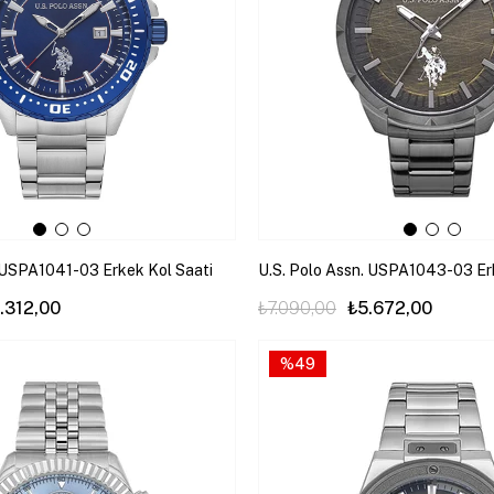
. USPA1041-03 Erkek Kol Saati
U.S. Polo Assn. USPA1043-03 Er
.312,00
₺7.090,00
₺5.672,00
%49