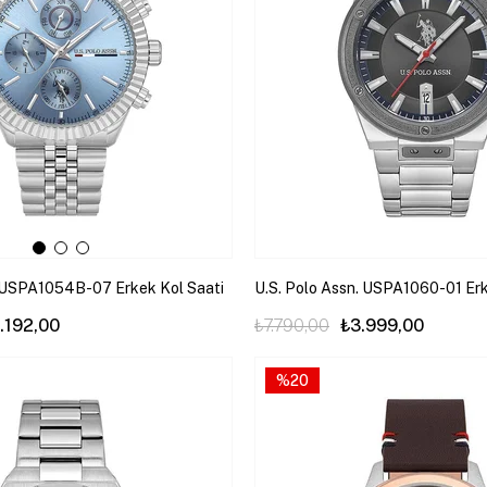
. USPA1054B-07 Erkek Kol Saati
U.S. Polo Assn. USPA1060-01 Erk
.192,00
₺7.790,00
₺3.999,00
%20