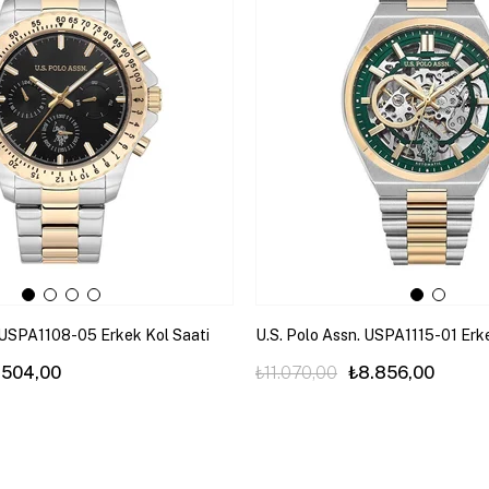
. USPA1108-05 Erkek Kol Saati
U.S. Polo Assn. USPA1115-01 Erk
.504,00
₺11.070,00
₺8.856,00