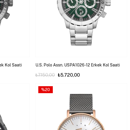
ek Kol Saati
U.S. Polo Assn. USPA1026-12 Erkek Kol Saati
₺7.150,00
₺5.720,00
%20