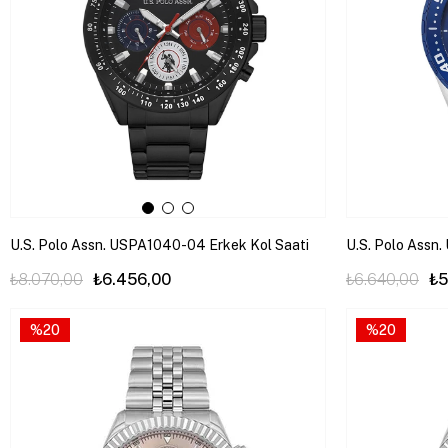
U.S. Polo Assn. USPA1040-04 Erkek Kol Saati
U.S. Polo Assn
₺8.070,00
₺6.456,00
₺6.640,00
₺5
%20
%20