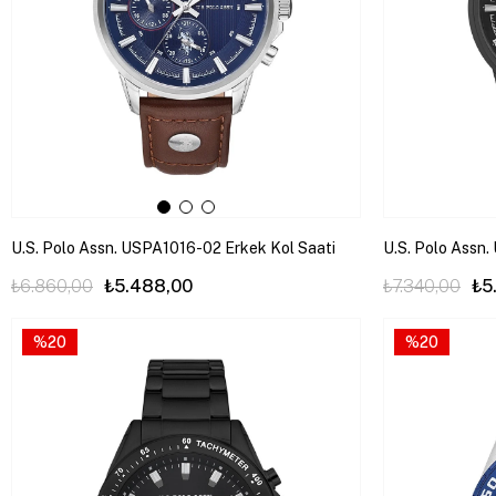
U.S. Polo Assn. USPA1016-02 Erkek Kol Saati
U.S. Polo Assn
₺6.860,00
₺5.488,00
₺7.340,00
₺5
%20
%20