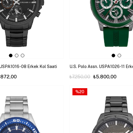
. USPA1016-08 Erkek Kol Saati
U.S. Polo Assn. USPA1026-11 Erk
.872,00
₺7.250,00
₺5.800,00
%20