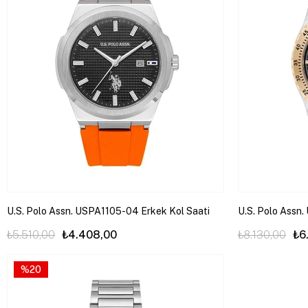
U.S. Polo Assn. USPA1105-04 Erkek Kol Saati
U.S. Polo Assn
₺5.510,00
₺4.408,00
₺8.130,00
₺6
%20