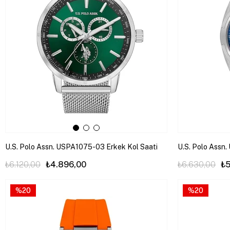
U.S. Polo Assn. USPA1075-03 Erkek Kol Saati
U.S. Polo Assn
₺6.120,00
₺4.896,00
₺6.630,00
₺5
%20
%20