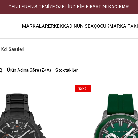
YENİLENEN SİTEMİZE ÖZEL İNDİRİM FIRSATINI KAÇIRMA!
MARKALAR
ERKEK
KADIN
UNISEX
ÇOCUK
MARKA TAK
Kol Saatleri
Z)
Ürün Adına Göre (Z<A)
Stoktakiler
%20