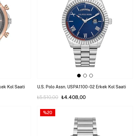
ek Kol Saati
U.S. Polo Assn. USPA1100-02 Erkek Kol Saati
₺5.510,00
₺4.408,00
%20