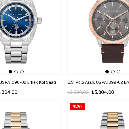
. USPA1090-02 Erkek Kol Saati
U.S. Polo Assn. USPA1099-02 Erk
.304,00
₺6.630,00
₺5.304,00
%20