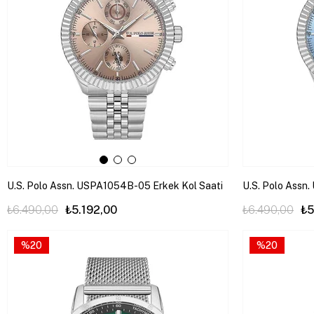
U.S. Polo Assn. USPA1054B-05 Erkek Kol Saati
U.S. Polo Assn
₺6.490,00
₺5.192,00
₺6.490,00
₺5
%20
%20