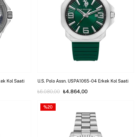
ek Kol Saati
U.S. Polo Assn. USPA1065-04 Erkek Kol Saati
₺6.080,00
₺4.864,00
%20