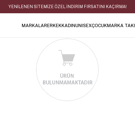
YENİLENEN SİTEMİZE ÖZEL İNDİRİM FIRSATINI KAÇIRMA!
MARKALAR
ERKEK
KADIN
UNISEX
ÇOCUK
MARKA TAK