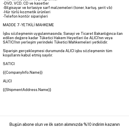
-DVD, VCD, CD ve kasetler
-Bilgisayar ve kırtasiye sarf malzemeleri (toner, kartuş, şerit v.b)
-Hür türlü kozmetik ürünleri
-Telefon kontör siparişleri
MADDE 7- YETKİLİ MAHKEME
İşbu sözleşmenin uygulanmasında, Sanayi ve Ticaret Bakanlığınca ilan
edilen değere kadar Tüketici Hakem Heyetleri ile ALICI'nın veya
SATICI'nın yerleşim yerindeki Tüketici Mahkemeleri yetkilidir.
Siparişin gerçekleşmesi durumunda ALICI işbu sözleşmenin tüm
koşullarını kabul etmiş sayılır.
SATICI
{{CompanyInfo.Name}}
ALICI
{{ShipmentAddress.Name}}
Bugün abone olun ve ilk satın alımınızda %10 indirim kazanın