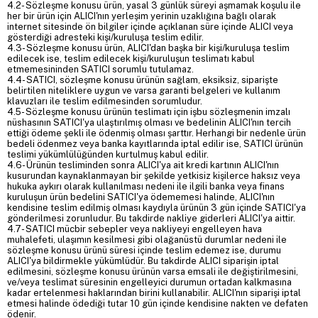
4.2- Sözleşme konusu ürün, yasal 3 günlük süreyi aşmamak koşulu ile
her bir ürün için ALICI'nın yerleşim yerinin uzaklığına bağlı olarak
internet sitesinde ön bilgiler içinde açıklanan süre içinde ALICI veya
gösterdiği adresteki kişi/kuruluşa teslim edilir.
4.3- Sözleşme konusu ürün, ALICI'dan başka bir kişi/kuruluşa teslim
edilecek ise, teslim edilecek kişi/kuruluşun teslimatı kabul
etmemesininden SATICI sorumlu tutulamaz.
4.4- SATICI, sözleşme konusu ürünün sağlam, eksiksiz, siparişte
belirtilen niteliklere uygun ve varsa garanti belgeleri ve kullanım
klavuzları ile teslim edilmesinden sorumludur.
4.5- Sözleşme konusu ürünün teslimatı için işbu sözleşmenin imzalı
nüshasının SATICI'ya ulaştırılmış olması ve bedelinin ALICI'nın tercih
ettiği ödeme şekli ile ödenmiş olması şarttır. Herhangi bir nedenle ürün
bedeli ödenmez veya banka kayıtlarında iptal edilir ise, SATICI ürünün
teslimi yükümlülüğünden kurtulmuş kabul edilir.
4.6- Ürünün tesliminden sonra ALICI'ya ait kredi kartının ALICI'nın
kusurundan kaynaklanmayan bir şekilde yetkisiz kişilerce haksız veya
hukuka aykırı olarak kullanılması nedeni ile ilgili banka veya finans
kuruluşun ürün bedelini SATICI'ya ödememesi halinde, ALICI'nın
kendisine teslim edilmiş olması kaydıyla ürünün 3 gün içinde SATICI'ya
gönderilmesi zorunludur. Bu takdirde nakliye giderleri ALICI'ya aittir.
4.7- SATICI mücbir sebepler veya nakliyeyi engelleyen hava
muhalefeti, ulaşımın kesilmesi gibi olağanüstü durumlar nedeni ile
sözleşme konusu ürünü süresi içinde teslim edemez ise, durumu
ALICI'ya bildirmekle yükümlüdür. Bu takdirde ALICI siparişin iptal
edilmesini, sözleşme konusu ürünün varsa emsali ile değiştirilmesini,
ve/veya teslimat süresinin engelleyici durumun ortadan kalkmasına
kadar ertelenmesi haklarından birini kullanabilir. ALICI'nın siparişi iptal
etmesi halinde ödediği tutar 10 gün içinde kendisine nakten ve defaten
ödenir.