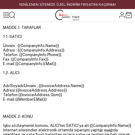
YENİLENEN SİTEMİZE ÖZEL İNDİRİM FIRSATINI KAÇIRMA!
MADDE 1- TARAFLAR
1.1- SATICI:
Ünvanı : {{CompanyInfo.Name}}
Adresi : {{CompanyInfo.Address}}
Telefon :{{CompanyInfo.Phone}}
Fax :{{CompanyInfo.Fax}}
E-mail:{{CompanyInfo.EMail}}
1.2- ALICI:
Adı/Soyadı/Ünvanı : {{InvoiceAddress.Name}}
Adresi:{{InvoiceAddress.Address}}
Telefon:{{InvoiceAddress.Gsm}}
E-mail:{{MemberEMail}}
MADDE 2- KONU
İşbu sözleşmenin konusu, ALICI'nın SATICI'ya ait {{CompanyInfo.Name}}
internet sitesinden elektronik ortamda siparişini yaptığı aşağıda
nitelikleri ve satış fiyatı belirtilen ürünün satışı ve teslimi ile ilgili olarak