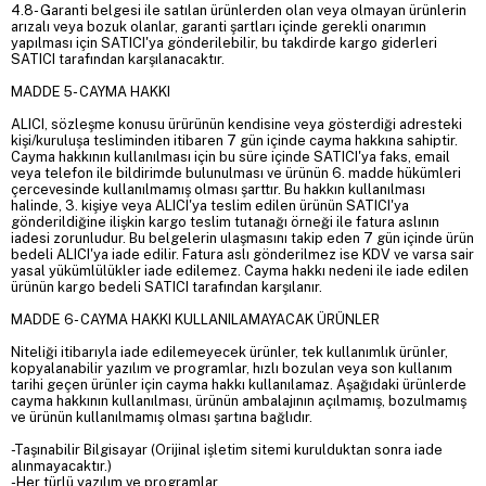
4.8- Garanti belgesi ile satılan ürünlerden olan veya olmayan ürünlerin
arızalı veya bozuk olanlar, garanti şartları içinde gerekli onarımın
yapılması için SATICI'ya gönderilebilir, bu takdirde kargo giderleri
SATICI tarafından karşılanacaktır.
MADDE 5- CAYMA HAKKI
ALICI, sözleşme konusu ürürünün kendisine veya gösterdiği adresteki
kişi/kuruluşa tesliminden itibaren 7 gün içinde cayma hakkına sahiptir.
Cayma hakkının kullanılması için bu süre içinde SATICI'ya faks, email
veya telefon ile bildirimde bulunulması ve ürünün 6. madde hükümleri
çercevesinde kullanılmamış olması şarttır. Bu hakkın kullanılması
halinde, 3. kişiye veya ALICI'ya teslim edilen ürünün SATICI'ya
gönderildiğine ilişkin kargo teslim tutanağı örneği ile fatura aslının
iadesi zorunludur. Bu belgelerin ulaşmasını takip eden 7 gün içinde ürün
bedeli ALICI'ya iade edilir. Fatura aslı gönderilmez ise KDV ve varsa sair
yasal yükümlülükler iade edilemez. Cayma hakkı nedeni ile iade edilen
ürünün kargo bedeli SATICI tarafından karşılanır.
MADDE 6- CAYMA HAKKI KULLANILAMAYACAK ÜRÜNLER
Niteliği itibarıyla iade edilemeyecek ürünler, tek kullanımlık ürünler,
kopyalanabilir yazılım ve programlar, hızlı bozulan veya son kullanım
tarihi geçen ürünler için cayma hakkı kullanılamaz. Aşağıdaki ürünlerde
cayma hakkının kullanılması, ürünün ambalajının açılmamış, bozulmamış
ve ürünün kullanılmamış olması şartına bağlıdır.
-Taşınabilir Bilgisayar (Orijinal işletim sitemi kurulduktan sonra iade
alınmayacaktır.)
-Her türlü yazılım ve programlar