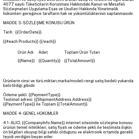
4077 sayılı Tüketicilerin Korunması Hakkındaki Kanun ve Mesafeli
Sözleşmeleri Uygulama Esas ve Usulleri Hakkında Yönetmelik
hükümleri gereğince tarafların hak ve yükümlülüklerinin saptanmasıdır.
MADDE 3- SÖZLEŞME KONUSU ÜRÜN
Tarih : {{OrderDate}}
{{#each Products}} {{/each}}
Ürün Adı
Adet
Toplam Ürün Tutarı
{{Name}}
{{Quantity}}
{{TotalAmount}}
Ürünlerin cinsi ve türü,miktarı,marka/modeli rengi satış bedeli yukarıda
belirtildiği gibidir.
Ödeme şekli: {{PaymentType}}
Teslimat adresi: {{ShipmentAddress.Address}}
{{PaymentType}} ile Toplam {{TotalAmount}}
MADDE 4- GENEL HÜKÜMLER
4.1- ALICI, {{CompanyInfo.Name}} internet sitesinde sözleşme konusu
ürünün temel nitelikleri, satış fiyatı ve ödeme şekli ile teslimata ilişkin
ön bilgileri okuyup bilgi sahibi olduğunu ve elektronik ortamda gerekli
teyidi verdiğini beyan eder.