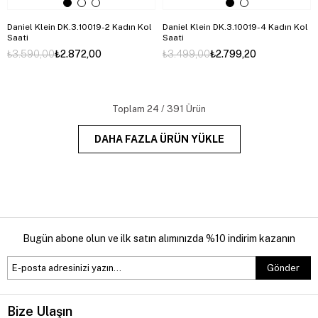
Daniel Klein DK.3.10019-2 Kadın Kol
Daniel Klein DK.3.10019-4 Kadın Kol
Saati
Saati
₺3.590,00
₺2.872,00
₺3.499,00
₺2.799,20
Toplam
24
/
391
Ürün
DAHA FAZLA ÜRÜN YÜKLE
Bugün abone olun ve ilk satın alımınızda %10 indirim kazanın
Gönder
Bize Ulaşın