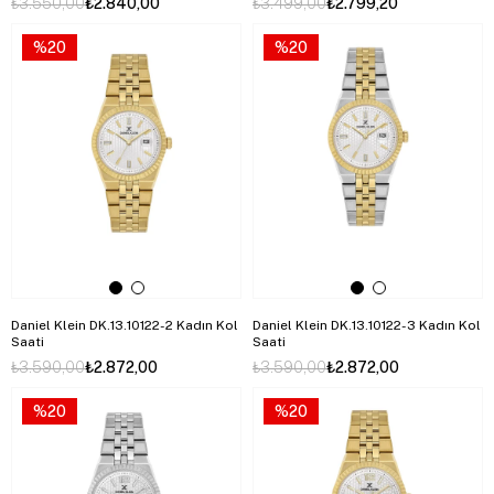
₺3.550,00
₺2.840,00
₺3.499,00
₺2.799,20
%20
%20
Daniel Klein DK.13.10122-2 Kadın Kol
Daniel Klein DK.13.10122-3 Kadın Kol
Saati
Saati
₺3.590,00
₺2.872,00
₺3.590,00
₺2.872,00
%20
%20