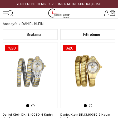
YENİLENEN SİTEMİZE ÖZEL İNDİRİM FIRSATINI KAÇIRMA!
Anasayfa
DANIEL KLEIN
Sıralama
Filtreleme
%20
%20
Daniel Klein DK.13.10080-4 Kadın
Daniel Klein DK.13.10085-2 Kadın